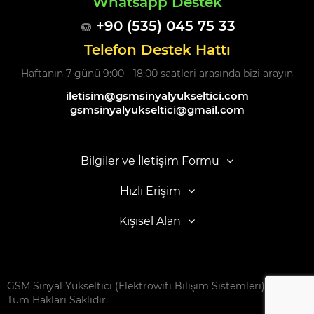
Whatsapp Destek
+90 (535) 045 75 33
Telefon Destek Hattı
Haftanın 7 günü 9:00 - 18:00 saatleri arasında bizi arayın
iletisim@gsmsinyalyukseltici.com
gsmsinyalyukseltici@gmail.com
Bilgiler ve İletişim Formu
Hızlı Erişim
Kişisel Alan
GSM Sinyal Yükseltici (Elektrowifi Bilişim Sistemleri) © 2016 -
Tüm Hakları Saklıdır.