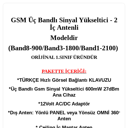
GSM Üç Bandlı Sinyal Yükseltici - 2
İç Antenli
Modeldir
(Band8-900/Band3-1800/Band1-2100)
ORİJİNAL
1.SINIF ÜRÜNDÜR
PAKETTE İÇERİĞİ:
*
TÜRKÇE
Hızlı Görsel Bağlantı KLAVUZU
*
Üç Bandlı
Gsm
Sinyal Yükseltici
600mW 27dBm
Ana Cihaz
*12Volt AC/DC Adaptör
*Dış Anten:
Yönlü PANEL veya Yönsüz OMNİ 360
°
Anten
* Ceiling İç Mantar Anten