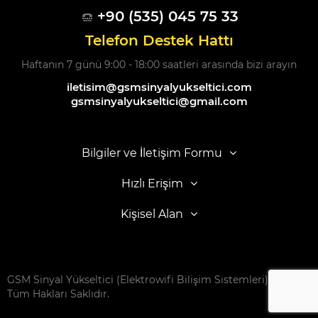
+90 (535) 045 75 33
Telefon Destek Hattı
Haftanın 7 günü 9:00 - 18:00 saatleri arasında bizi arayın
iletisim@gsmsinyalyukseltici.com
gsmsinyalyukseltici@gmail.com
Bilgiler ve İletişim Formu
Hızlı Erişim
Kişisel Alan
GSM Sinyal Yükseltici (Elektrowifi Bilişim Sistemleri) © 2016 -
Tüm Hakları Saklıdır.