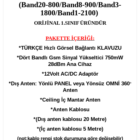
(Band20-800/Band8-900/Band3-
1800/Band1-2100)
ORİJİNAL
1.SINIF ÜRÜNDÜR
PAKETTE İÇERİĞİ:
*
TÜRKÇE
Hızlı Görsel Bağlantı KLAVUZU
*
Dört Bandlı
Gsm
Sinyal Yükseltici
750mW
28dBm
Ana Cihaz
*12Volt AC/DC Adaptör
*Dış Anten:
Yönlü PANEL veya Yönsüz OMNİ 360
°
Anten
*Ceiling İç Mantar Anten
*Anten Kablosu
*(Dış anten kablosu 20 Metre)
*(İç anten kablosu 5 Metre)
(not:kablo rengi stok durumuna göre değişebilir)