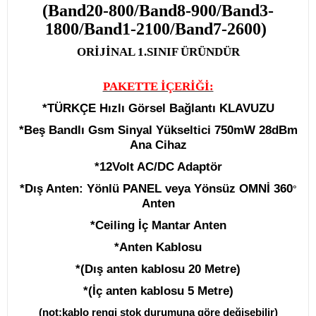
(Band20-800/Band8-900/Band3-
1800/Band1-2100/Band7-2600)
ORİJİNAL
1.SINIF ÜRÜNDÜR
PAKETTE İÇERİĞİ:
*
TÜRKÇE
Hızlı Görsel Bağlantı KLAVUZU
*
Beş Bandlı
Gsm
Sinyal Yükseltici
750mW 28dBm
Ana Cihaz
*12Volt AC/DC Adaptör
*Dış Anten:
Yönlü PANEL veya Yönsüz OMNİ 360
°
Anten
*Ceiling İç Mantar Anten
*Anten Kablosu
*(Dış anten kablosu 20 Metre)
*(İç anten kablosu 5 Metre)
(not:kablo rengi stok durumuna göre değişebilir)